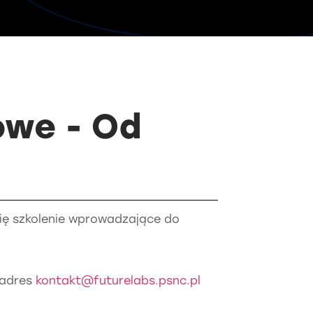
owe - Od
się szkolenie wprowadzające do
 adres
kontakt@futurelabs.psnc.pl