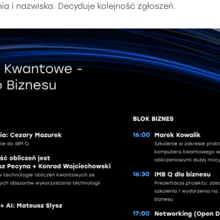
ia i nazwiska. Decyduje kolejność zgłoszeń.