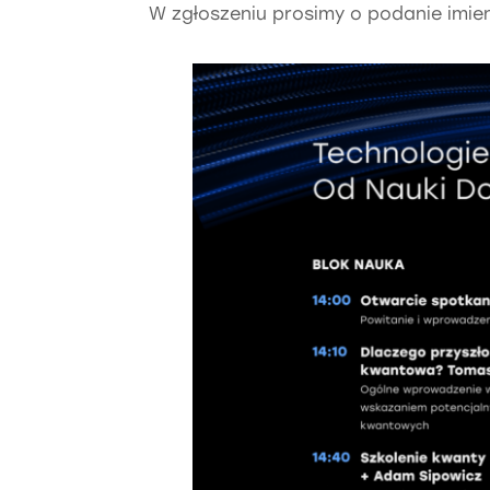
W zgłoszeniu prosimy o podanie imien