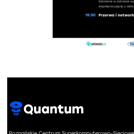
Quantum
Poznańskie Centrum Superkomputerowo-Sieciow