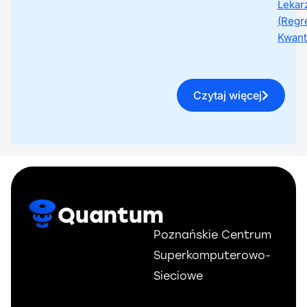
Lekar
(Regr
Kwant
Czytaj więcej
Quantum
Poznańskie Centrum
Superkomputerowo-
Sieciowe